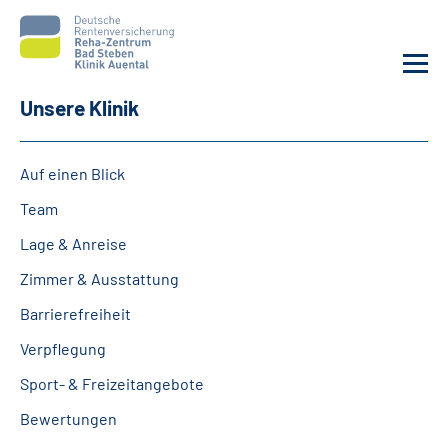
Unsere Klinik
Unsere Klinik
Auf einen Blick
Unsere Angebote
Team
Lage & Anreise
Service
Zimmer & Ausstattung
Karriere
Barrierefreiheit
Verpflegung
Sozialdienste & Zuweisende
Sport- & Freizeitangebote
Suche
Bewertungen