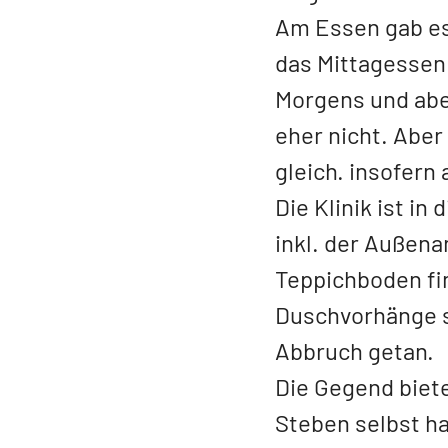
Am Essen gab es 
das Mittagessen
Morgens und abe
eher nicht. Aber
gleich. insofern a
Die Klinik ist i
inkl. der Außena
Teppichboden fi
Duschvorhänge s
Abbruch getan.
Die Gegend biet
Steben selbst ha