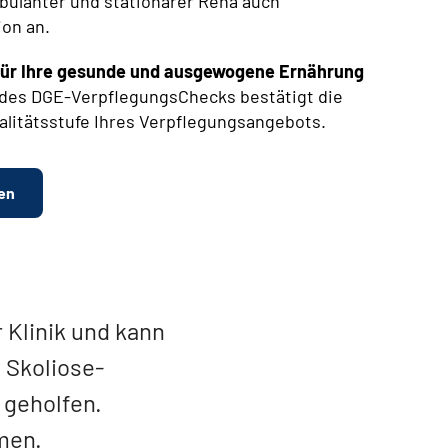
bulanter und stationärer Reha auch
ion an.
e für Ihre gesunde und ausgewogene Ernährung
t des DGE-VerpflegungsChecks bestätigt die
ualitätsstufe Ihres Verpflegungsangebots.
en
 Klinik und kann
 Skoliose-
 geholfen.
men.