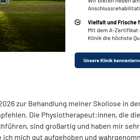
Wir bieten neben
am
Anschlussrehabilitat
Vielfalt und Frisch
Mit dem A-Zertifika
Klinik die höchste Q
Unsere Klinik kennenlern
 2026 zur Behandlung meiner Skoliose in der
pfehlen. Die Physiotherapeut:innen, die die
führen, sind großartig und haben mir sehr
e ich mich gut aufgehoben und wahrgenom