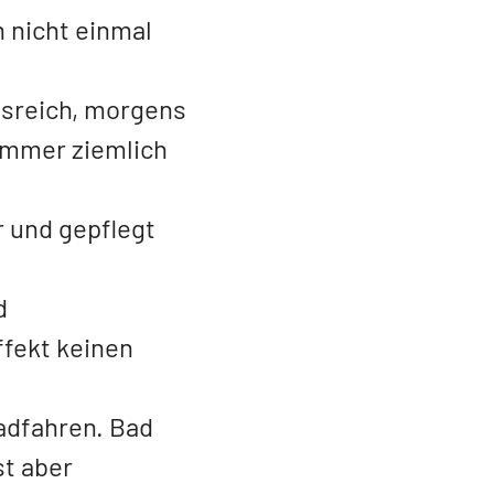
 nicht einmal
sreich, morgens
 immer ziemlich
r und gepflegt
d
fekt keinen
adfahren. Bad
st aber