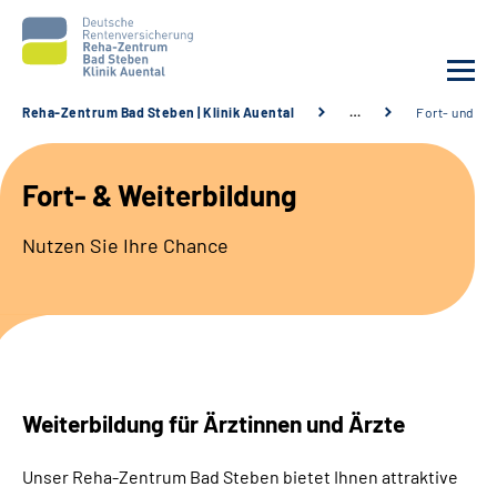
Reha-Zentrum Bad Steben | Klinik Auental
…
Fort- und We
Unsere Klinik
Fort- & Weiterbildung
Unsere Angebote
Nutzen Sie Ihre Chance
Service
Karriere
Sozialdienste & Zuweisende
Weiterbildung für Ärztinnen und Ärzte
Suche
Unser Reha-Zentrum Bad Steben bietet Ihnen attraktive