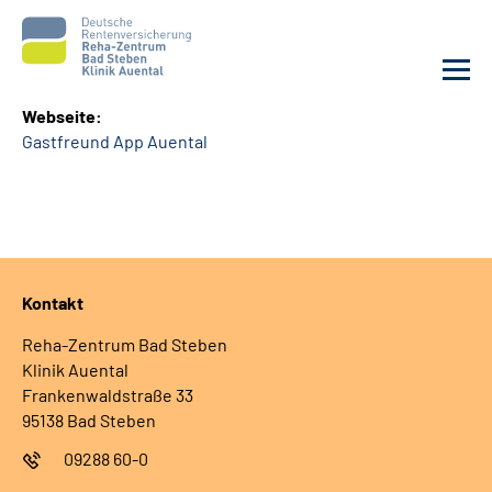
Webseite:
Gastfreund App Auental
Unsere Klinik
Unsere Angebote
Service
Kontakt
Karriere
Reha-Zentrum Bad Steben
Klinik Auental
Sozialdienste & Zuweisende
Frankenwaldstraße 33
95138 Bad Steben
Suche
09288 60-0