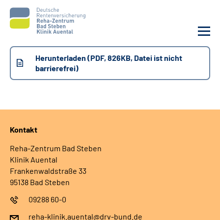
Herunterladen (PDF, 826KB, Datei ist nicht
Unsere Klinik
barrierefrei)
Unsere Angebote
Service
Kontakt
Karriere
Reha-Zentrum Bad Steben
Klinik Auental
Frankenwaldstraße 33
Sozialdienste & Zuweisende
95138 Bad Steben
09288 60-0
Suche
reha-klinik.auental@drv-bund.de