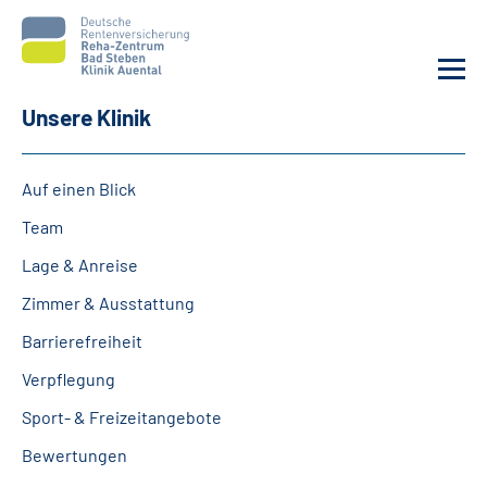
Unsere Klinik
Unsere Klinik
Auf einen Blick
Unsere Angebote
Team
Lage & Anreise
Service
Zimmer & Ausstattung
Karriere
Barrierefreiheit
Verpflegung
Sozialdienste & Zuweisende
Sport- & Freizeitangebote
Suche
Bewertungen