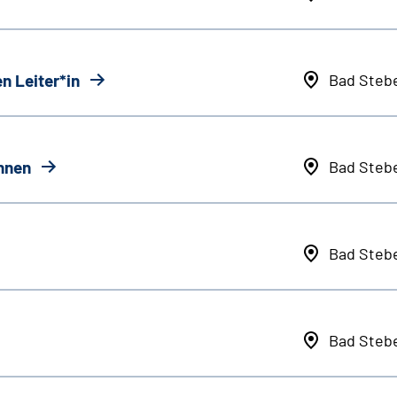
n Leiter*in
Bad Steb
innen
Bad Steb
Bad Steb
Bad Steb