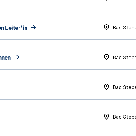
n Leiter*in
Bad Steb
innen
Bad Steb
Bad Steb
Bad Steb